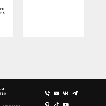
тия
я к
ое
тво