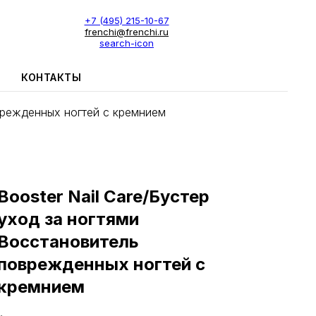
+7 (495) 215-10-67
frenchi@frenchi.ru
search-icon
КОНТАКТЫ
режденных ногтей c кремнием
Booster Nail Care/Бустер
уход за ногтями
Восстановитель
поврежденных ногтей c
кремнием