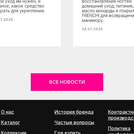
ой уход им нужен, и
восстановления ногтей:
вное, какое средство
домашний уход, питание,
рать для укрепления.
масло монарды и покры
FRENCHI для возвращени
07.2026
маникюру.
24.07.2026
ВСЕ НОВОСТИ
О нас
История бренда
Контрактн
производс
Каталог
Частые вопросы
Политика
Коллекции
Где купить