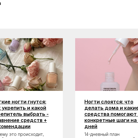
я
гкие ногти гнутся:
Ногти слоятся: что
к укрепить и какой
делать дома и каки
репитель выбрать -
средства помогают 
авнение средств +
конкретные шаги на 
комендации
дней
ему это происходит,
14-дневный план