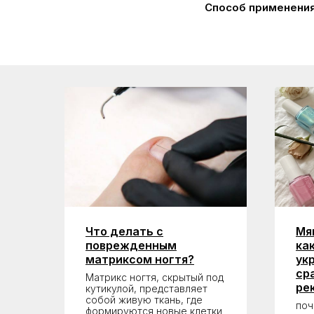
Способ применени
Что делать с
Мя
поврежденным
ка
матриксом ногтя?
ук
ср
Матрикс ногтя, скрытый под
ре
кутикулой, представляет
собой живую ткань, где
поч
формируются новые клетки