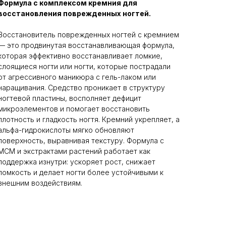
Формула с комплексом кремния для
восстановления поврежденных ногтей.
Восстановитель поврежденных ногтей с кремнием
— это продвинутая восстанавливающая формула,
которая эффективно восстанавливает ломкие,
слоящиеся ногти или ногти, которые пострадали
от агрессивного маникюра с гель-лаком или
наращивания. Средство проникает в структуру
ногтевой пластины, восполняет дефицит
микроэлементов и помогает восстановить
плотность и гладкость ногтя. Кремний укрепляет, а
альфа-гидрокислоты мягко обновляют
поверхность, выравнивая текстуру. Формула с
МСМ и экстрактами растений работает как
поддержка изнутри: ускоряет рост, снижает
ломкость и делает ногти более устойчивыми к
внешним воздействиям.