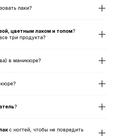
зовать лаки?
зой, цветным лаком и топом
?
все три продукта?
ва) в маникюре?
икюре?
атель
?
 лак
с ногтей, чтобы не повредить