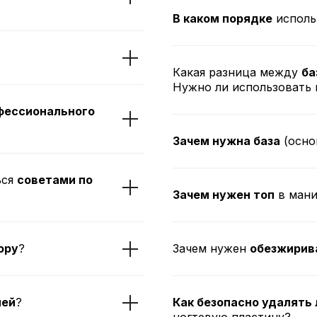
В каком порядке
исполь
Какая разница между
ба
Нужно ли использовать 
фессионального
Зачем нужна база
(осно
ься
советами по
Зачем нужен топ
в ман
юру
?
Зачем нужен
обезжирив
лей
?
Как безопасно удалять