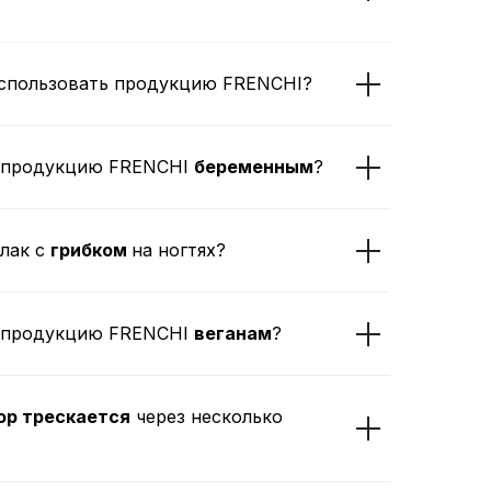
спользовать продукцию FRENCHI?
ь продукцию FRENCHI
беременным
?
лак с
грибком
на ногтях?
ь продукцию FRENCHI
веганам
?
р трескается
через несколько