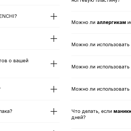
ногтевую пластину?
RENCHI?
Можно ли
аллергикам
и
Можно ли использоват
тов о вашей
Можно ли использовать 
?
Можно ли использоват
лака?
Что делать, если
маникю
дней?