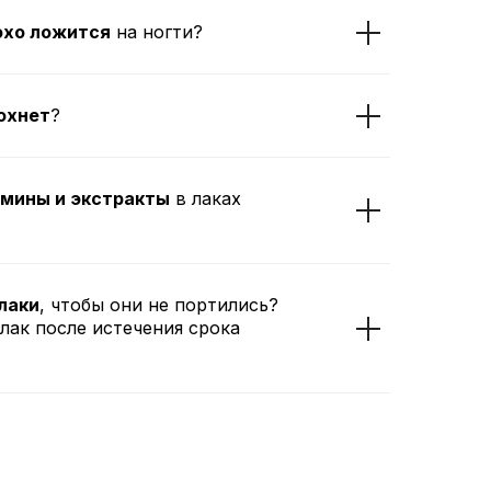
охо ложится
на ногти?
охнет
?
мины и экстракты
в лаках
лаки
, чтобы они не портились?
лак после истечения срока