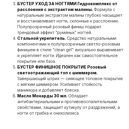
БУСТЕР УХОД ЗА НОГТЯМИ Гидрокомплекс от
расслоения с экстрактом малины.
Формула с
натуральным экстрактом малины глубоко насыщает
и восстанавливает ногти, склонные к расслоению.
Полупрозрачный розовый финиш подарит
трендовый эффект “румяных” ногтей.
Стальной укрепитель.
Средство натуральными
компонентами и полупрозрачным светло-розовым
финишем в стиле “clean girl”: визуально выравнивает
и укрепляет ногти. Идеален как самостоятельное
покрытие или база.
БУСТЕР ФИНИШНОЕ ПОКРЫТИЕ Розовый
светоотражающий топ с шиммером.
Завершающий штрих — сияющее топовое покрытие
с мягким шиммером. Усиливает стойкость
маникюра и добавляет блеска.
Масло Монарды 30 мл.
Обладает
антибактериальными и противовоспалительными
свойствами, защищает кутикулу от раздражений, а
ногти от грибка и онихолизиса.