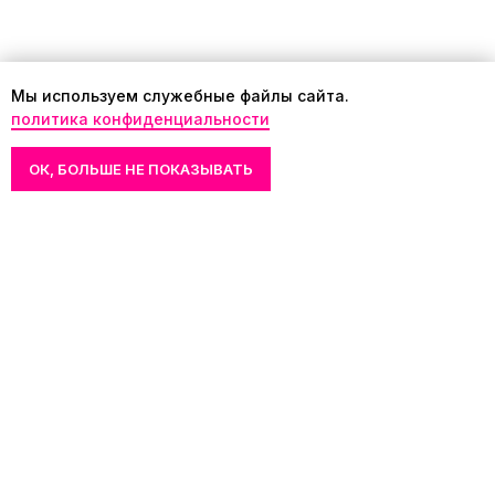
Мы используем служебные файлы сайта.
политика конфиденциальности
К ПОДАРОЧНЫМ НАБОРАМ
ОК, БОЛЬШЕ НЕ ПОКАЗЫВАТЬ
Copyright Охрана авторского права
© 2001—2026 FRENCHI. Все права
защищены.
ИНН 7701218985
ОГРН 1027700581017