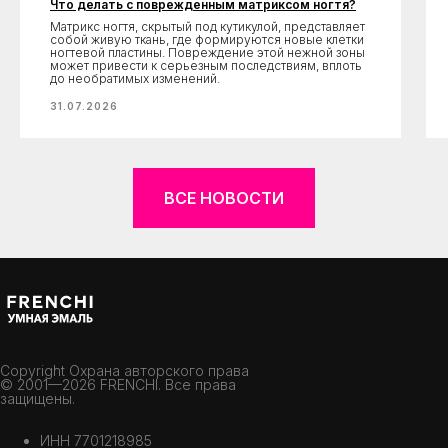
Что делать с поврежденным матриксом ногтя?
Матрикс ногтя, скрытый под кутикулой, представляет
собой живую ткань, где формируются новые клетки
ногтевой пластины. Повреждение этой нежной зоны
может привести к серьезным последствиям, вплоть
до необратимых изменений.
31.07.2026
ВСЕ НОВОСТИ
Copyright Охрана авторского права
© 2001—2026 FRENCHI. Все права
защищены.
ИНН 7701218985