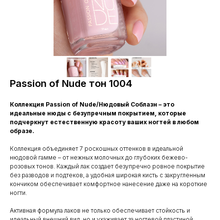
Passion of Nude тон 1004
Коллекция Passion of Nude/Нюдовый Соблазн – это
идеальные нюды с безупречным покрытием, которые
подчеркнут естественную красоту ваших ногтей в любом
образе.
Коллекция объединяет 7 роскошных оттенков в идеальной
нюдовой гамме – от нежных молочных до глубоких бежево-
розовых тонов. Каждый лак создает безупречно ровное покрытие
без разводов и подтеков, а удобная широкая кисть с закругленным
кончиком обеспечивает комфортное нанесение даже на короткие
ногти.
Активная формула лаков не только обеспечивает стойкость и
идеальный внешний вид, но и ухаживает за ногтевой пластиной.