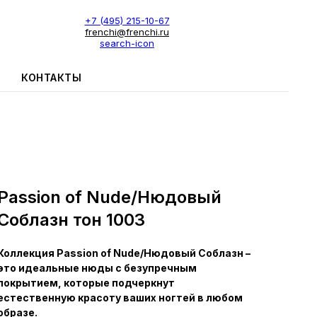
+7 (495) 215-10-67
frenchi@frenchi.ru
search-icon
КОНТАКТЫ
Passion of Nude/Нюдовый
Соблазн тон 1003
Коллекция Passion of Nude/Нюдовый Соблазн –
это идеальные нюды с безупречным
покрытием, которые подчеркнут
естественную красоту ваших ногтей в любом
образе.