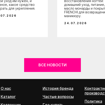
ой уход им нужен, и
восстановления ногтей:
вное, какое средство
домашний уход, питание,
рать для укрепления.
масло монарды и покры
FRENCHI для возвращени
.07.2026
маникюру.
24.07.2026
ВСЕ НОВОСТИ
О нас
История бренда
Контрактн
производс
Каталог
Частые вопросы
Политика
Коллекции
Где купить