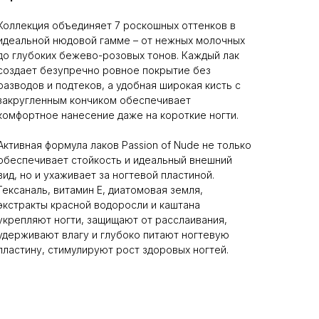
Коллекция объединяет 7 роскошных оттенков в
идеальной нюдовой гамме – от нежных молочных
до глубоких бежево-розовых тонов. Каждый лак
создает безупречно ровное покрытие без
разводов и подтеков, а удобная широкая кисть с
закругленным кончиком обеспечивает
комфортное нанесение даже на короткие ногти.
Активная формула лаков Passion of Nude не только
обеспечивает стойкость и идеальный внешний
вид, но и ухаживает за ногтевой пластиной.
Гексаналь, витамин Е, диатомовая земля,
экстракты красной водоросли и каштана
укрепляют ногти, защищают от расслаивания,
удерживают влагу и глубоко питают ногтевую
пластину, стимулируют рост здоровых ногтей.