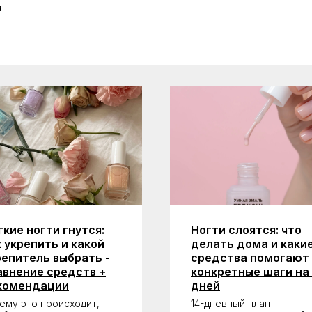
я
гкие ногти гнутся:
Ногти слоятся: что
к укрепить и какой
делать дома и каки
репитель выбрать -
средства помогают 
авнение средств +
конкретные шаги на 
комендации
дней
ему это происходит,
14-дневный план