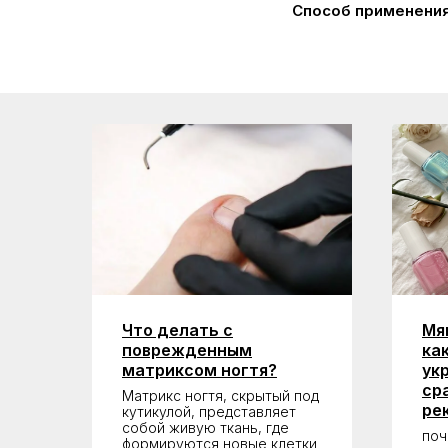
Способ применени
Что делать с
Мя
поврежденным
ка
матриксом ногтя?
ук
ср
Матрикс ногтя, скрытый под
ре
кутикулой, представляет
собой живую ткань, где
поч
формируются новые клетки