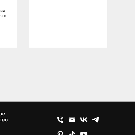
тия
я к
ое
тво